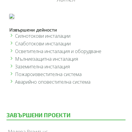
Извършени дейности
Силнотокови инсталации
Слаботокови инсталации
Осветителна инсталация и оборудване
Мълниезащитна
инсталация
Заземителна инсталация
Пожароизвестителна
система
Аварийно
оповестителна
система
ЗАВЪРШЕНИ ПРОЕКТИ
Модера Резидънс