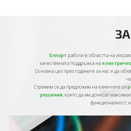
ЗА
Елпорт
работи в областта на изграж
качествената поддръжка на
електриче
Основна цел през годините за нас е да об
ч
Стремим се да предложим на клиентите си
р
решения
, които да им донесат максима
функционалност, н