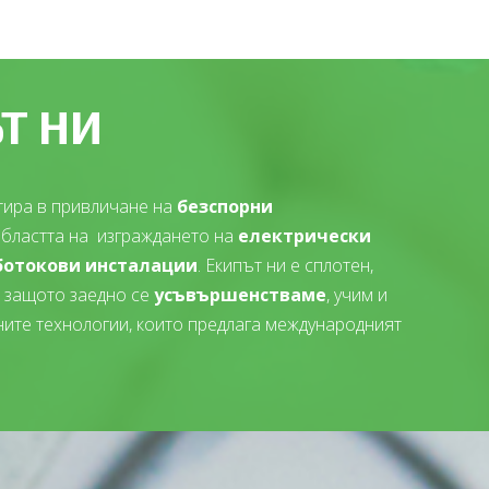
Т НИ
ира в привличане на
безспорни
бластта на изграждането на
електрически
ботокови инсталации
. Екипът ни е сплотен,
, защото заедно се
усъвършенстваме
, учим и
ите технологии, които предлага международният