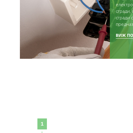
електро
сгради,
сгради 
предназ
ВИЖ ПО
1