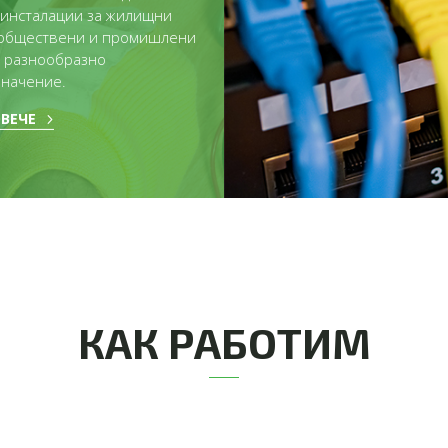
инсталации за жилищни
 обществени и промишлени
с разнообразно
начение.
ВЕЧЕ
КАК РАБОТИМ