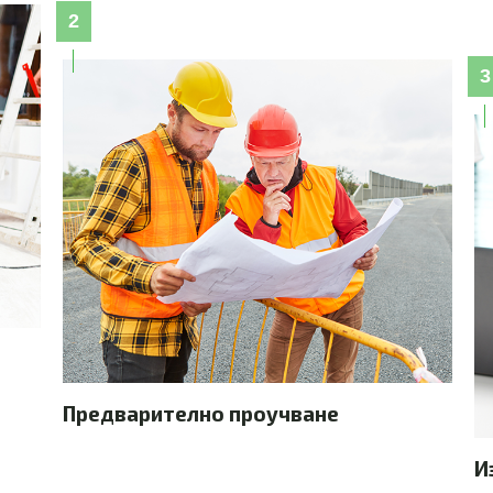
2
3
Предварително проучване
И